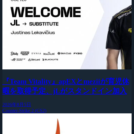
『Team Vitality』apEXとmeziiが育児休
暇を取得予定、jLがスタンドイン加入
2026年8月5日
Counter-Strike 2 (CS2)