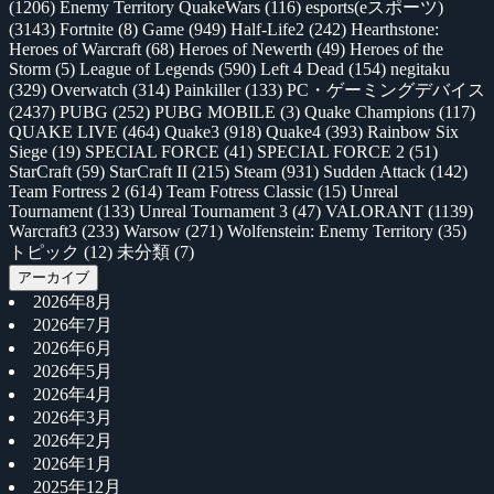
(1206)
Enemy Territory QuakeWars
(116)
esports(eスポーツ)
(3143)
Fortnite
(8)
Game
(949)
Half-Life2
(242)
Hearthstone:
Heroes of Warcraft
(68)
Heroes of Newerth
(49)
Heroes of the
Storm
(5)
League of Legends
(590)
Left 4 Dead
(154)
negitaku
(329)
Overwatch
(314)
Painkiller
(133)
PC・ゲーミングデバイス
(2437)
PUBG
(252)
PUBG MOBILE
(3)
Quake Champions
(117)
QUAKE LIVE
(464)
Quake3
(918)
Quake4
(393)
Rainbow Six
Siege
(19)
SPECIAL FORCE
(41)
SPECIAL FORCE 2
(51)
StarCraft
(59)
StarCraft II
(215)
Steam
(931)
Sudden Attack
(142)
Team Fortress 2
(614)
Team Fotress Classic
(15)
Unreal
Tournament
(133)
Unreal Tournament 3
(47)
VALORANT
(1139)
Warcraft3
(233)
Warsow
(271)
Wolfenstein: Enemy Territory
(35)
トピック
(12)
未分類
(7)
アーカイブ
2026年8月
2026年7月
2026年6月
2026年5月
2026年4月
2026年3月
2026年2月
2026年1月
2025年12月