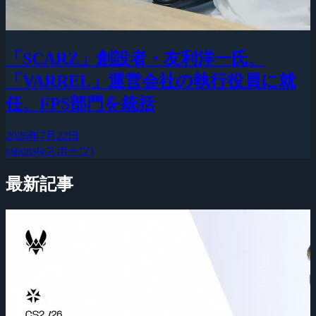
「SCARZ」創設者・友利洋一氏、
「VARREL」運営会社の執行役員に就
任、FPS部門を統括
2026年7月22日
esports(eスポーツ)
最新記事