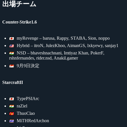
出場チーム
Counter-Strike1.6
myRevenge – barusa, Rappy, STABA, Sion, noppo
Hybrid – itroN, JulezKhoo, AimanGS, lxkyewy, sanjay1
NSD – bhaveshnachnani, Imtiyaz Khan, PokerF,
rshnfernandes, rider.nsd, Anakil.gamer
9月9日決定
StarcraftII
TypePSIArc
raZiel
ThuoClao
MiTHRedArchon