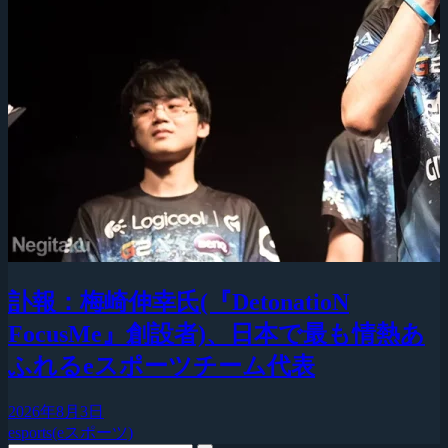
訃報：梅崎伸幸氏(『DetonatioN
FocusMe』創設者)、日本で最も情熱あ
ふれるeスポーツチーム代表
2026年8月3日
esports(eスポーツ)