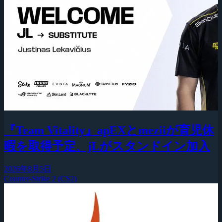
『Team Vitality』apEXとmeziiが育児休
暇を取得予定、jLがスタンドイン加入
2026年8月5日
Counter-Strike 2 (CS2)