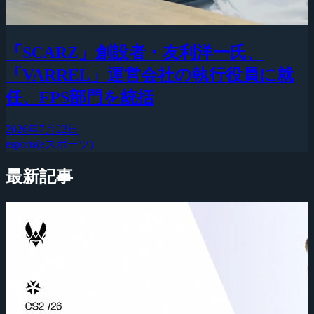
「SCARZ」創設者・友利洋一氏、
「VARREL」運営会社の執行役員に就
任、FPS部門を統括
2026年7月22日
esports(eスポーツ)
最新記事