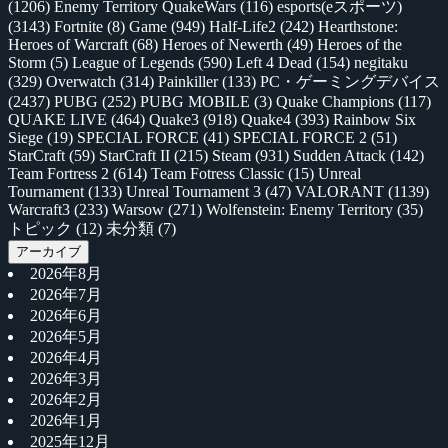
(1206)
Enemy Territory QuakeWars
(116)
esports(eスポーツ)
(3143)
Fortnite
(8)
Game
(949)
Half-Life2
(242)
Hearthstone:
Heroes of Warcraft
(68)
Heroes of Newerth
(49)
Heroes of the
Storm
(5)
League of Legends
(590)
Left 4 Dead
(154)
negitaku
(329)
Overwatch
(314)
Painkiller
(133)
PC・ゲーミングデバイス
(2437)
PUBG
(252)
PUBG MOBILE
(3)
Quake Champions
(117)
QUAKE LIVE
(464)
Quake3
(918)
Quake4
(393)
Rainbow Six
Siege
(19)
SPECIAL FORCE
(41)
SPECIAL FORCE 2
(51)
StarCraft
(59)
StarCraft II
(215)
Steam
(931)
Sudden Attack
(142)
Team Fortress 2
(614)
Team Fotress Classic
(15)
Unreal
Tournament
(133)
Unreal Tournament 3
(47)
VALORANT
(1139)
Warcraft3
(233)
Warsow
(271)
Wolfenstein: Enemy Territory
(35)
トピック
(12)
未分類
(7)
アーカイブ
2026年8月
2026年7月
2026年6月
2026年5月
2026年4月
2026年3月
2026年2月
2026年1月
2025年12月