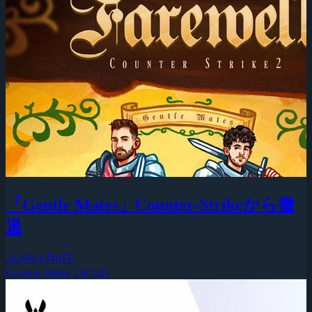
「Gentle Mates」Counter-Strikeから撤
退
2026年8月8日
Counter-Strike 2 (CS2)