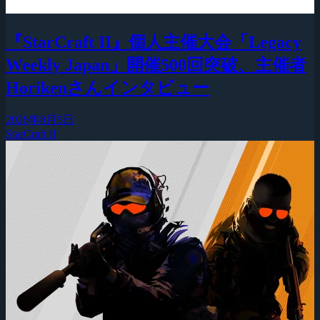
『StarCraft II』個人主催大会「Legacy
Weekly Japan」開催500回突破、主催者
Horikenさんインタビュー
2026年8月5日
StarCraft II