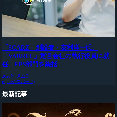
「SCARZ」創設者・友利洋一氏、
「VARREL」運営会社の執行役員に就
任、FPS部門を統括
2026年7月22日
esports(eスポーツ)
最新記事