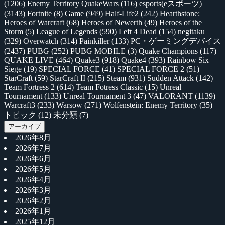
(1206)
Enemy Territory QuakeWars
(116)
esports(eスポーツ)
(3143)
Fortnite
(8)
Game
(949)
Half-Life2
(242)
Hearthstone:
Heroes of Warcraft
(68)
Heroes of Newerth
(49)
Heroes of the
Storm
(5)
League of Legends
(590)
Left 4 Dead
(154)
negitaku
(329)
Overwatch
(314)
Painkiller
(133)
PC・ゲーミングデバイス
(2437)
PUBG
(252)
PUBG MOBILE
(3)
Quake Champions
(117)
QUAKE LIVE
(464)
Quake3
(918)
Quake4
(393)
Rainbow Six
Siege
(19)
SPECIAL FORCE
(41)
SPECIAL FORCE 2
(51)
StarCraft
(59)
StarCraft II
(215)
Steam
(931)
Sudden Attack
(142)
Team Fortress 2
(614)
Team Fotress Classic
(15)
Unreal
Tournament
(133)
Unreal Tournament 3
(47)
VALORANT
(1139)
Warcraft3
(233)
Warsow
(271)
Wolfenstein: Enemy Territory
(35)
トピック
(12)
未分類
(7)
アーカイブ
2026年8月
2026年7月
2026年6月
2026年5月
2026年4月
2026年3月
2026年2月
2026年1月
2025年12月