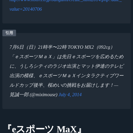
value=20140706
7月6日（日）21時半〜22時 TOKYO MX2（092cg）
「ｅスポーツＭａＸ」は先日ｅスポーツを広めるため
に、うしろシティのラジオ出演とマット伊達のテレビ
出演の模様、ｅスポーツＭａＸインタラクティブワー
ルドカップ後半、桜めいの挑戦をお届けします！—
筧誠一郎 (@miximouse)
July 4, 2014
『eスポーツ MaX』