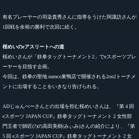
有名プレーヤーの羽染貴秀さんに指導をうけた阿諏訪さんが
1回戦を余裕の勝利で次回に続く。
桜めいのeアスリートへの道
桜めいさんが「鉄拳タッグトーナメント2」でeスポーツプレ
ーヤーを目指す企画。
今回は、鉄拳の聖地 namco巣鴨店で開催される2on2トーナメ
ントに出場することをいきなり告げられる。
ADじゅんぺーさんとの出場を拒む桜めいさんは、『第 4 回
eスポーツ JAPAN CUP』鉄拳タッグトーナメント 2 女性部
門王者で師匠(?)の高田美樹(みぃみ)さんの紹介により、『第
5 回 eスポーツ JAPAN CUP』鉄拳タッグトーナメント 2 女