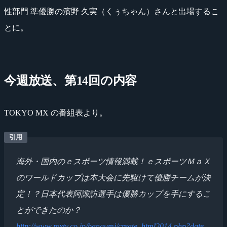
性部門 準優勝の濱野 久実（くぅちゃん）さんと出場するこ
とに。
今週放送、第14回の内容
TOKYO MX の番組表より。
海外・国内のｅスポーツ情報満載！ｅスポーツＭａＸ
のワールドカップは本大会に先駆けて優勝チームが決
定！？日本代表阿諏訪選手は優勝カップを手にするこ
とができたのか？
http://www.mxtv.co.jp/bangumi/create_html2014.php?date_