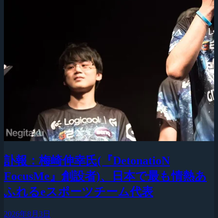
訃報：梅崎伸幸氏(『DetonatioN
FocusMe』創設者)、日本で最も情熱あ
ふれるeスポーツチーム代表
2026年8月3日