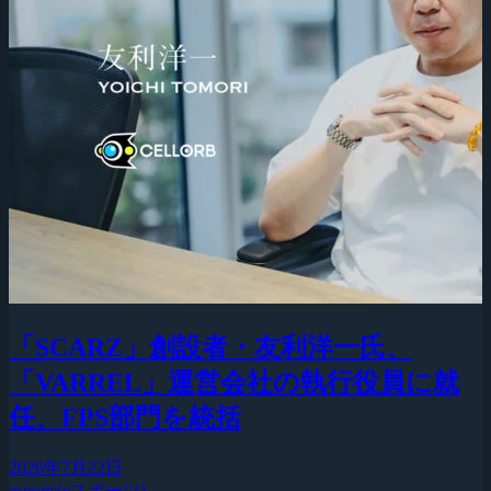
「SCARZ」創設者・友利洋一氏、
「VARREL」運営会社の執行役員に就
任、FPS部門を統括
2026年7月22日
esports(eスポーツ)