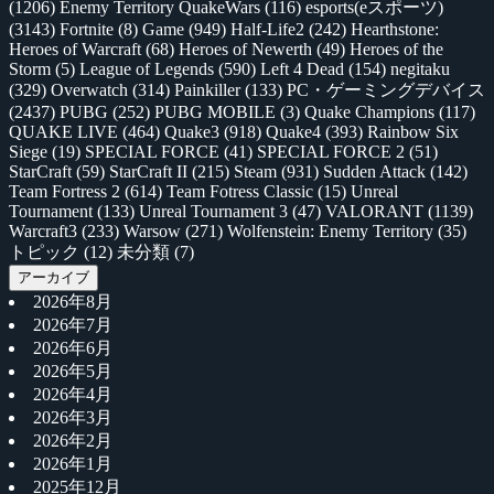
(1206)
Enemy Territory QuakeWars
(116)
esports(eスポーツ)
(3143)
Fortnite
(8)
Game
(949)
Half-Life2
(242)
Hearthstone:
Heroes of Warcraft
(68)
Heroes of Newerth
(49)
Heroes of the
Storm
(5)
League of Legends
(590)
Left 4 Dead
(154)
negitaku
(329)
Overwatch
(314)
Painkiller
(133)
PC・ゲーミングデバイス
(2437)
PUBG
(252)
PUBG MOBILE
(3)
Quake Champions
(117)
QUAKE LIVE
(464)
Quake3
(918)
Quake4
(393)
Rainbow Six
Siege
(19)
SPECIAL FORCE
(41)
SPECIAL FORCE 2
(51)
StarCraft
(59)
StarCraft II
(215)
Steam
(931)
Sudden Attack
(142)
Team Fortress 2
(614)
Team Fotress Classic
(15)
Unreal
Tournament
(133)
Unreal Tournament 3
(47)
VALORANT
(1139)
Warcraft3
(233)
Warsow
(271)
Wolfenstein: Enemy Territory
(35)
トピック
(12)
未分類
(7)
アーカイブ
2026年8月
2026年7月
2026年6月
2026年5月
2026年4月
2026年3月
2026年2月
2026年1月
2025年12月