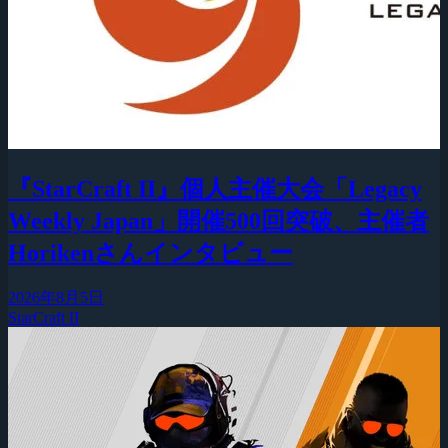
『StarCraft II』個人主催大会「Legacy
Weekly Japan」開催500回突破、主催者
Horikenさんインタビュー
2026年8月5日
StarCraft II