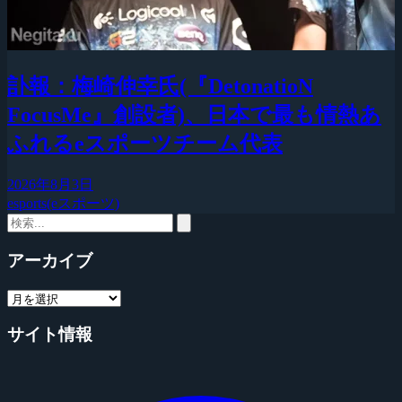
訃報：梅崎伸幸氏(『DetonatioN
FocusMe』創設者)、日本で最も情熱あ
ふれるeスポーツチーム代表
2026年8月3日
esports(eスポーツ)
アーカイブ
サイト情報