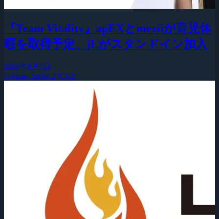
『Team Vitality』apEXとmeziiが育児休
暇を取得予定、jLがスタンドイン加入
2026年8月5日
Counter-Strike 2 (CS2)