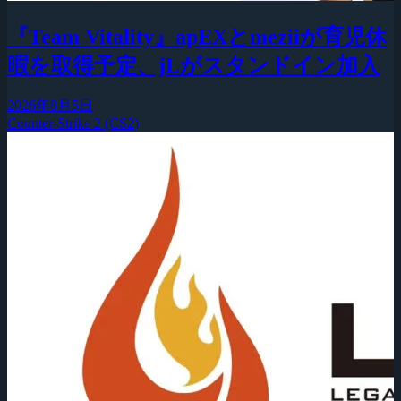
『Team Vitality』apEXとmeziiが育児休
暇を取得予定、jLがスタンドイン加入
2026年8月5日
Counter-Strike 2 (CS2)