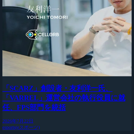
「SCARZ」創設者・友利洋一氏、
「VARREL」運営会社の執行役員に就
任、FPS部門を統括
2026年7月22日
esports(eスポーツ)