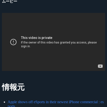
ムービー
情報元
Apple shows off eSports in their newest iPhone commercial : es
ports