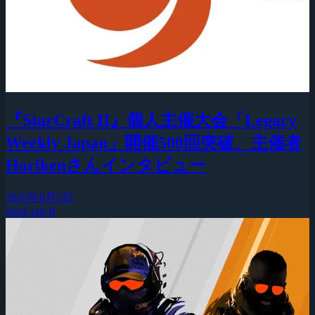
『StarCraft II』個人主催大会「Legacy
Weekly Japan」開催500回突破、主催者
Horikenさんインタビュー
2026年8月5日
StarCraft II