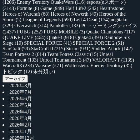
(1206)
Enemy Territory QuakeWars
(116)
esports(eスポーツ)
(3143)
Fortnite
(8)
Game
(949)
Half-Life2
(242)
Hearthstone:
Heroes of Warcraft
(68)
Heroes of Newerth
(49)
Heroes of the
Storm
(5)
League of Legends
(590)
Left 4 Dead
(154)
negitaku
(329)
Overwatch
(314)
Painkiller
(133)
PC・ゲーミングデバイス
(2437)
PUBG
(252)
PUBG MOBILE
(3)
Quake Champions
(117)
QUAKE LIVE
(464)
Quake3
(918)
Quake4
(393)
Rainbow Six
Siege
(19)
SPECIAL FORCE
(41)
SPECIAL FORCE 2
(51)
StarCraft
(59)
StarCraft II
(215)
Steam
(931)
Sudden Attack
(142)
Team Fortress 2
(614)
Team Fotress Classic
(15)
Unreal
Tournament
(133)
Unreal Tournament 3
(47)
VALORANT
(1139)
Warcraft3
(233)
Warsow
(271)
Wolfenstein: Enemy Territory
(35)
トピック
(12)
未分類
(7)
アーカイブ
2026年8月
2026年7月
2026年6月
2026年5月
2026年4月
2026年3月
2026年2月
2026年1月
2025年12月