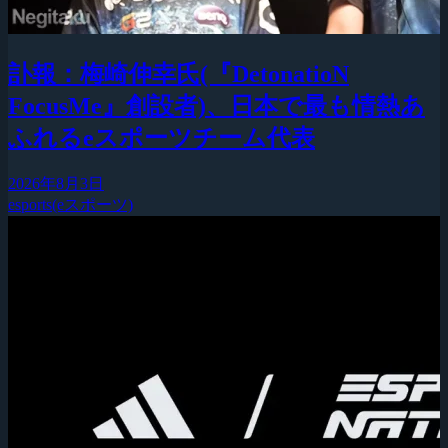
訃報：梅崎伸幸氏(『DetonatioN
FocusMe』創設者)、日本で最も情熱あ
ふれるeスポーツチーム代表
2026年8月3日
esports(eスポーツ)