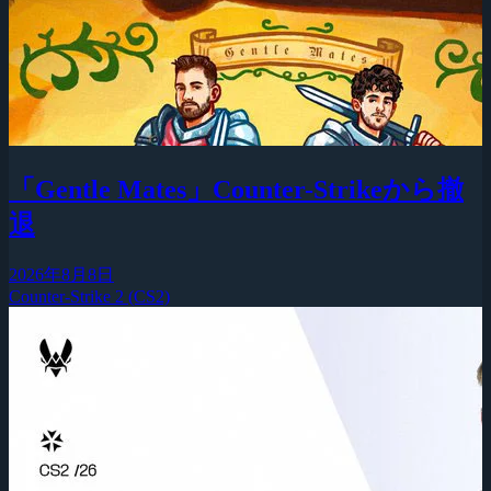
「Gentle Mates」Counter-Strikeから撤
退
2026年8月8日
Counter-Strike 2 (CS2)