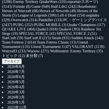
(1206)
Enemy Territory QuakeWars
(116)
esports(eスポーツ)
(3143)
Fortnite
(8)
Game
(949)
Half-Life2
(242)
Hearthstone:
Heroes of Warcraft
(68)
Heroes of Newerth
(49)
Heroes of the
Storm
(5)
League of Legends
(590)
Left 4 Dead
(154)
negitaku
(329)
Overwatch
(314)
Painkiller
(133)
PC・ゲーミングデバイス
(2437)
PUBG
(252)
PUBG MOBILE
(3)
Quake Champions
(117)
QUAKE LIVE
(464)
Quake3
(918)
Quake4
(393)
Rainbow Six
Siege
(19)
SPECIAL FORCE
(41)
SPECIAL FORCE 2
(51)
StarCraft
(59)
StarCraft II
(215)
Steam
(931)
Sudden Attack
(142)
Team Fortress 2
(614)
Team Fotress Classic
(15)
Unreal
Tournament
(133)
Unreal Tournament 3
(47)
VALORANT
(1139)
Warcraft3
(233)
Warsow
(271)
Wolfenstein: Enemy Territory
(35)
トピック
(12)
未分類
(7)
アーカイブ
2026年8月
2026年7月
2026年6月
2026年5月
2026年4月
2026年3月
2026年2月
2026年1月
2025年12月