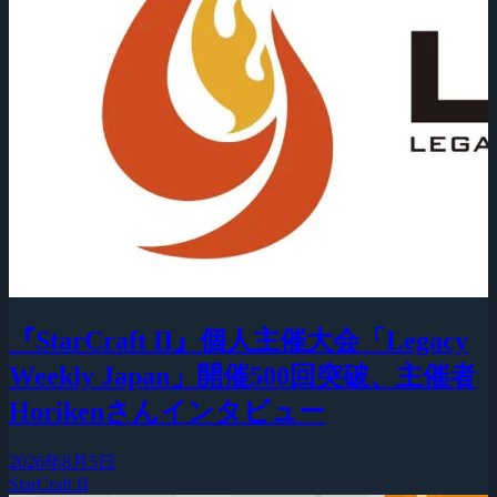
『StarCraft II』個人主催大会「Legacy
Weekly Japan」開催500回突破、主催者
Horikenさんインタビュー
2026年8月5日
StarCraft II