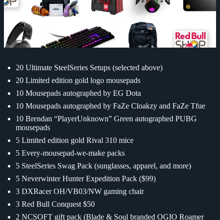
20 Ultimate SteelSeries Setups (selected above)
20 Limited edition gold logo mousepads
10 Mousepads autographed by EG Dota
10 Mousepads autographed by FaZe Cloakzy and FaZe Tfue
10 Brendan “PlayerUnknown” Green autographed PUBG
mousepads
5 Limited edition gold Rival 310 mice
5 Every-mousepad-we-make packs
5 SteelSeries Swag Pack (sunglasses, apparel, and more)
5 Neverwinter Hunter Expedition Pack ($99)
3 DXRacer OH/VB03/NW gaming chair
3 Red Bull Conquest $50
2 NCSOFT gift pack (Blade & Soul branded OGIO Roamer