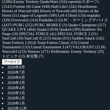
(1206)
Enemy Territory QuakeWars
(116)
esports(eスポーツ)
(3143)
Fortnite
(8)
Game
(949)
Half-Life2
(242)
Hearthstone:
Heroes of Warcraft
(68)
Heroes of Newerth
(49)
Heroes of the
Storm
(5)
League of Legends
(590)
Left 4 Dead
(154)
negitaku
(329)
Overwatch
(314)
Painkiller
(133)
PC・ゲーミングデバイス
(2437)
PUBG
(252)
PUBG MOBILE
(3)
Quake Champions
(117)
QUAKE LIVE
(464)
Quake3
(918)
Quake4
(393)
Rainbow Six
Siege
(19)
SPECIAL FORCE
(41)
SPECIAL FORCE 2
(51)
StarCraft
(59)
StarCraft II
(215)
Steam
(931)
Sudden Attack
(142)
Team Fortress 2
(614)
Team Fotress Classic
(15)
Unreal
Tournament
(133)
Unreal Tournament 3
(47)
VALORANT
(1139)
Warcraft3
(233)
Warsow
(271)
Wolfenstein: Enemy Territory
(35)
トピック
(12)
未分類
(7)
アーカイブ
2026年8月
2026年7月
2026年6月
2026年5月
2026年4月
2026年3月
2026年2月
2026年1月
2025年12月