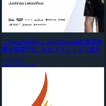
『Team Vitality』apEXとmeziiが育児休
暇を取得予定、jLがスタンドイン加入
2026年8月5日
Counter-Strike 2 (CS2)