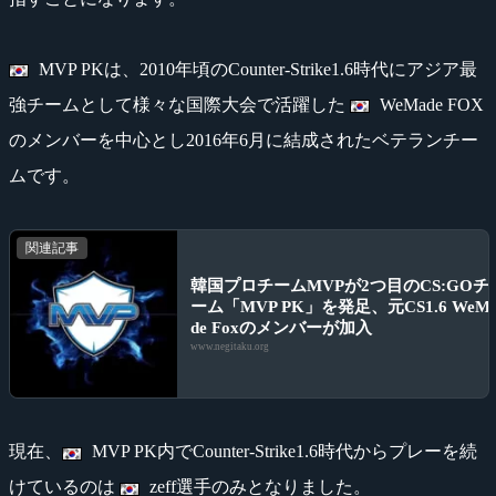
MVP PKは、2010年頃のCounter-Strike1.6時代にアジア最
強チームとして様々な国際大会で活躍した
WeMade FOX
のメンバーを中心とし2016年6月に結成されたベテランチー
ムです。
関連記事
韓国プロチームMVPが2つ目のCS:GOチ
ーム「MVP PK」を発足、元CS1.6 WeM
de Foxのメンバーが加入
www.negitaku.org
現在、
MVP PK内でCounter-Strike1.6時代からプレーを続
けているのは
zeff選手のみとなりました。