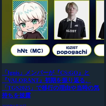
「Ignis」メンバーが『CS:GO』と
『VALORANT』初期を振り返る、
「TGS2025」で移行の理由や当時の気
持ちを披露