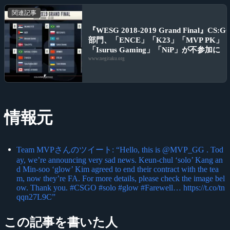
関連記事
『WESG 2018-2019 Grand Final』CS:G
部門、「ENCE」「K23」「MVP PK」
「Isurus Gaming」「NiP」が不参加に
www.negitaku.org
情報元
Team MVPさんのツイート: “Hello, this is @MVP_GG . Tod
ay, we’re announcing very sad news. Keun-chul ‘solo’ Kang an
d Min-soo ‘glow’ Kim agreed to end their contract with the tea
m, now they’re FA. For more details, please check the image bel
ow. Thank you. #CSGO #solo #glow #Farewell… https://t.co/tn
qqn27L9C”
この記事を書いた人