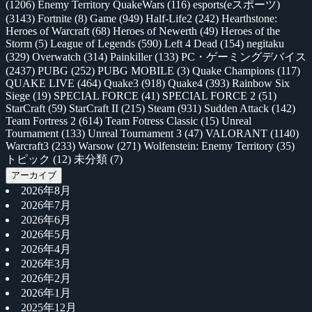
(1206)
Enemy Territory QuakeWars
(116)
esports(eスポーツ)
(3143)
Fortnite
(8)
Game
(949)
Half-Life2
(242)
Hearthstone:
Heroes of Warcraft
(68)
Heroes of Newerth
(49)
Heroes of the
Storm
(5)
League of Legends
(590)
Left 4 Dead
(154)
negitaku
(329)
Overwatch
(314)
Painkiller
(133)
PC・ゲーミングデバイス
(2437)
PUBG
(252)
PUBG MOBILE
(3)
Quake Champions
(117)
QUAKE LIVE
(464)
Quake3
(918)
Quake4
(393)
Rainbow Six
Siege
(19)
SPECIAL FORCE
(41)
SPECIAL FORCE 2
(51)
StarCraft
(59)
StarCraft II
(215)
Steam
(931)
Sudden Attack
(142)
Team Fortress 2
(614)
Team Fotress Classic
(15)
Unreal
Tournament
(133)
Unreal Tournament 3
(47)
VALORANT
(1140)
Warcraft3
(233)
Warsow
(271)
Wolfenstein: Enemy Territory
(35)
トピック
(12)
未分類
(7)
アーカイブ
2026年8月
2026年7月
2026年6月
2026年5月
2026年4月
2026年3月
2026年2月
2026年1月
2025年12月