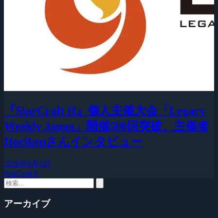
『StarCraft II』個人主催大会「Legacy
Weekly Japan」開催500回突破、主催者
Horikenさんインタビュー
2026年8月5日
StarCraft II
アーカイブ