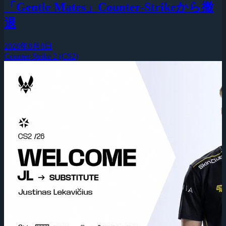
「Gentle Mates」Counter-Strikeから撤
退
2026年8月8日
Counter-Strike 2 (CS2)