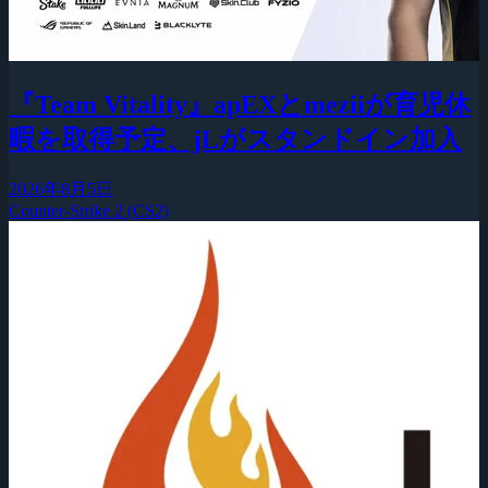
『Team Vitality』apEXとmeziiが育児休
暇を取得予定、jLがスタンドイン加入
2026年8月5日
Counter-Strike 2 (CS2)