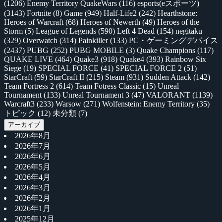
(1206)
Enemy Territory QuakeWars
(116)
esports(eスポーツ)
(3143)
Fortnite
(8)
Game
(949)
Half-Life2
(242)
Hearthstone:
Heroes of Warcraft
(68)
Heroes of Newerth
(49)
Heroes of the
Storm
(5)
League of Legends
(590)
Left 4 Dead
(154)
negitaku
(329)
Overwatch
(314)
Painkiller
(133)
PC・ゲーミングデバイス
(2437)
PUBG
(252)
PUBG MOBILE
(3)
Quake Champions
(117)
QUAKE LIVE
(464)
Quake3
(918)
Quake4
(393)
Rainbow Six
Siege
(19)
SPECIAL FORCE
(41)
SPECIAL FORCE 2
(51)
StarCraft
(59)
StarCraft II
(215)
Steam
(931)
Sudden Attack
(142)
Team Fortress 2
(614)
Team Fotress Classic
(15)
Unreal
Tournament
(133)
Unreal Tournament 3
(47)
VALORANT
(1139)
Warcraft3
(233)
Warsow
(271)
Wolfenstein: Enemy Territory
(35)
トピック
(12)
未分類
(7)
アーカイブ
2026年8月
2026年7月
2026年6月
2026年5月
2026年4月
2026年3月
2026年2月
2026年1月
2025年12月