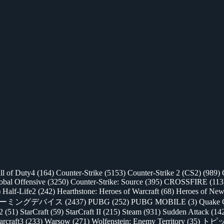
ll of Duty4
(164)
Counter-Strike
(5153)
Counter-Strike 2 (CS2)
(989)
lobal Offensive
(3250)
Counter-Strike: Source
(395)
CROSSFIRE
(113
)
Half-Life2
(242)
Hearthstone: Heroes of Warcraft
(68)
Heroes of New
ゲーミングデバイス
(2437)
PUBG
(252)
PUBG MOBILE
(3)
Quake 
 2
(51)
StarCraft
(59)
StarCraft II
(215)
Steam
(931)
Sudden Attack
(14
rcraft3
(233)
Warsow
(271)
Wolfenstein: Enemy Territory
(35)
トピ