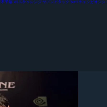
 日本予選
WCGチャレンジ サドンアタック 3on3 チャンピオン