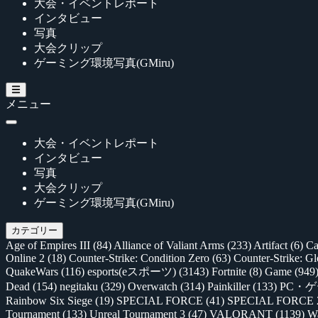
大会・イベントレポート
インタビュー
写真
大会クリップ
ゲーミング環境写真(GMiru)
メニュー
大会・イベントレポート
インタビュー
写真
大会クリップ
ゲーミング環境写真(GMiru)
カテゴリー
Age of Empires III
(84)
Alliance of Valiant Arms
(233)
Artifact
(6)
Ca
Online 2
(18)
Counter-Strike: Condition Zero
(63)
Counter-Strike: G
QuakeWars
(116)
esports(eスポーツ)
(3143)
Fortnite
(8)
Game
(949
Dead
(154)
negitaku
(329)
Overwatch
(314)
Painkiller
(133)
PC・
Rainbow Six Siege
(19)
SPECIAL FORCE
(41)
SPECIAL FORCE
Tournament
(133)
Unreal Tournament 3
(47)
VALORANT
(1139)
Wa