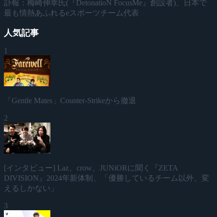
訃報：梅崎伸幸氏(『DetonatioN FocusMe』創設者)、日本で
最も情熱あふれるeスポーツチーム代表
人気記事
1
「Gentle Mates」Counter-Strikeから撤退
2
[インタビュー] Laz、crow、JUNiORに聞く『ZETA
DIVISION』2024年新体制、「優勝しているチーム以外、変
えるしかない」
3