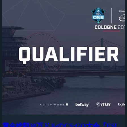
賞金総額30万ドルのCS:GO大会『ESL