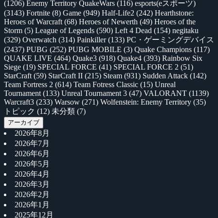
(1206)
Enemy Territory QuakeWars
(116)
esports(eスポーツ)
(3143)
Fortnite
(8)
Game
(949)
Half-Life2
(242)
Hearthstone:
Heroes of Warcraft
(68)
Heroes of Newerth
(49)
Heroes of the
Storm
(5)
League of Legends
(590)
Left 4 Dead
(154)
negitaku
(329)
Overwatch
(314)
Painkiller
(133)
PC・ゲーミングデバイス
(2437)
PUBG
(252)
PUBG MOBILE
(3)
Quake Champions
(117)
QUAKE LIVE
(464)
Quake3
(918)
Quake4
(393)
Rainbow Six
Siege
(19)
SPECIAL FORCE
(41)
SPECIAL FORCE 2
(51)
StarCraft
(59)
StarCraft II
(215)
Steam
(931)
Sudden Attack
(142)
Team Fortress 2
(614)
Team Fotress Classic
(15)
Unreal
Tournament
(133)
Unreal Tournament 3
(47)
VALORANT
(1139)
Warcraft3
(233)
Warsow
(271)
Wolfenstein: Enemy Territory
(35)
トピック
(12)
未分類
(7)
アーカイブ
2026年8月
2026年7月
2026年6月
2026年5月
2026年4月
2026年3月
2026年2月
2026年1月
2025年12月