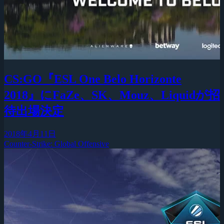
CS:GO『ESL One Belo Horizonte
2018』にFaZe、SK、Mouz、Liquidが招
待出場決定
2018年4月11日
Counter-Strike: Global Offensive