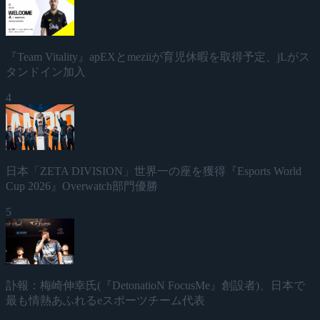
『Team Vitality』apEXとmeziiが育児休暇を取得予定、jLがス
タンドイン加入
4
日本「ZETA DIVISION」世界一の座を獲得『Esports World
Cup 2026』Overwatch部門優勝
5
訃報：梅崎伸幸氏(『DetonatioN FocusMe』創設者)、日本で
最も情熱あふれるeスポーツチーム代表