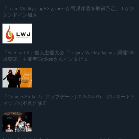
『Team Vitality』apEXとmeziiが育児休暇を取得予定、jLがス
タンドイン加入
『StarCraft II』個人主催大会「Legacy Weekly Japan」開催500
回突破、主催者Horikenさんインタビュー
『Counter-Strike 2』アップデート(2026-08-03)、グレネードと
マップの不具合修正