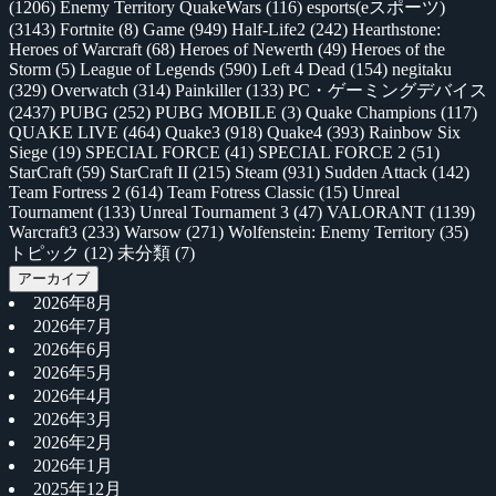
(1206)
Enemy Territory QuakeWars
(116)
esports(eスポーツ)
(3143)
Fortnite
(8)
Game
(949)
Half-Life2
(242)
Hearthstone:
Heroes of Warcraft
(68)
Heroes of Newerth
(49)
Heroes of the
Storm
(5)
League of Legends
(590)
Left 4 Dead
(154)
negitaku
(329)
Overwatch
(314)
Painkiller
(133)
PC・ゲーミングデバイス
(2437)
PUBG
(252)
PUBG MOBILE
(3)
Quake Champions
(117)
QUAKE LIVE
(464)
Quake3
(918)
Quake4
(393)
Rainbow Six
Siege
(19)
SPECIAL FORCE
(41)
SPECIAL FORCE 2
(51)
StarCraft
(59)
StarCraft II
(215)
Steam
(931)
Sudden Attack
(142)
Team Fortress 2
(614)
Team Fotress Classic
(15)
Unreal
Tournament
(133)
Unreal Tournament 3
(47)
VALORANT
(1139)
Warcraft3
(233)
Warsow
(271)
Wolfenstein: Enemy Territory
(35)
トピック
(12)
未分類
(7)
アーカイブ
2026年8月
2026年7月
2026年6月
2026年5月
2026年4月
2026年3月
2026年2月
2026年1月
2025年12月