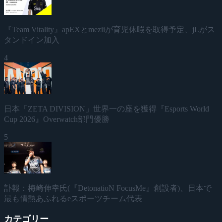
『Team Vitality』apEXとmeziiが育児休暇を取得予定、jLがス
タンドイン加入
4
日本「ZETA DIVISION」世界一の座を獲得『Esports World
Cup 2026』Overwatch部門優勝
5
訃報：梅崎伸幸氏(『DetonatioN FocusMe』創設者)、日本で
最も情熱あふれるeスポーツチーム代表
カテゴリー