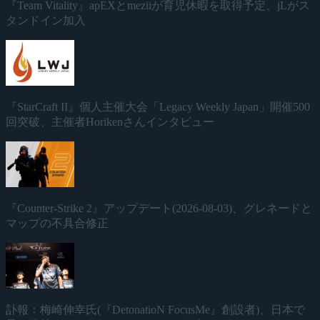
『Team Vitality』apEXとmeziiが育児休暇を取得予定、jLがス
タンドイン加入
『StarCraft II』個人主催大会「Legacy Weekly Japan」開催500
回突破、主催者Horikenさんインタビュー
『Counter-Strike 2』アップデート(2026-08-03)、グレネードと
マップの不具合修正
訃報：梅崎伸幸氏(『DetonatioN FocusMe』創設者)、日本で