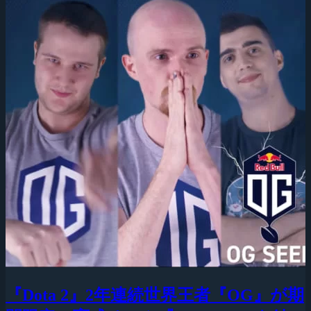
『Dota 2』2年連続世界王者『OG』が期