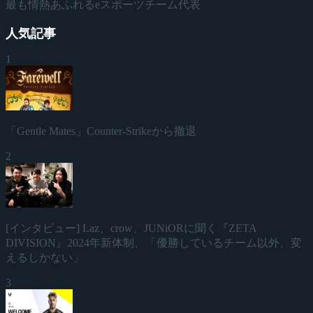
最も情熱あふれるeスポーツチーム代表
人気記事
1
「Gentle Mates」Counter-Strikeから撤退
2
[インタビュー] Laz、crow、JUNiORに聞く『ZETA
DIVISION』2024年新体制、「優勝しているチーム以外、変
えるしかない」
3