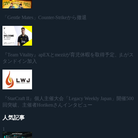
「Gentle Mates」Counter-Strikeから撤退
『Team Vitality』apEXとmeziiが育児休暇を取得予定、jLがス
タンドイン加入
『StarCraft II』個人主催大会「Legacy Weekly Japan」開催500
回突破、主催者Horikenさんインタビュー
人気記事
1