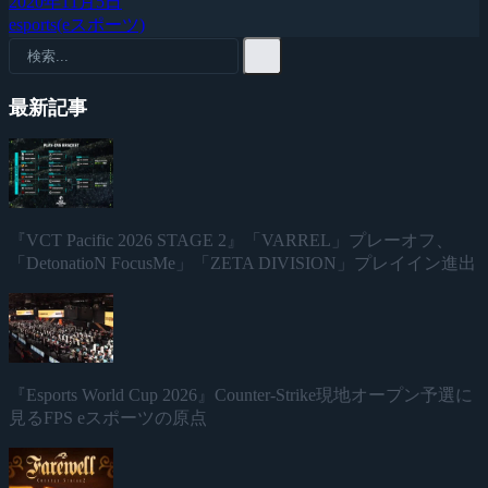
2020年11月5日
esports(eスポーツ)
最新記事
『VCT Pacific 2026 STAGE 2』「VARREL」プレーオフ、
「DetonatioN FocusMe」「ZETA DIVISION」プレイイン進出
『Esports World Cup 2026』Counter-Strike現地オープン予選に
見るFPS eスポーツの原点