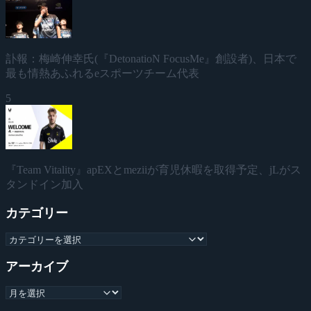
訃報：梅崎伸幸氏(『DetonatioN FocusMe』創設者)、日本で
最も情熱あふれるeスポーツチーム代表
5
『Team Vitality』apEXとmeziiが育児休暇を取得予定、jLがス
タンドイン加入
カテゴリー
アーカイブ