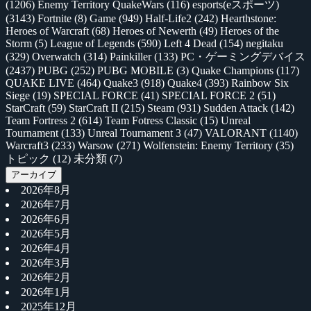
(1206)
Enemy Territory QuakeWars
(116)
esports(eスポーツ)
(3143)
Fortnite
(8)
Game
(949)
Half-Life2
(242)
Hearthstone:
Heroes of Warcraft
(68)
Heroes of Newerth
(49)
Heroes of the
Storm
(5)
League of Legends
(590)
Left 4 Dead
(154)
negitaku
(329)
Overwatch
(314)
Painkiller
(133)
PC・ゲーミングデバイス
(2437)
PUBG
(252)
PUBG MOBILE
(3)
Quake Champions
(117)
QUAKE LIVE
(464)
Quake3
(918)
Quake4
(393)
Rainbow Six
Siege
(19)
SPECIAL FORCE
(41)
SPECIAL FORCE 2
(51)
StarCraft
(59)
StarCraft II
(215)
Steam
(931)
Sudden Attack
(142)
Team Fortress 2
(614)
Team Fotress Classic
(15)
Unreal
Tournament
(133)
Unreal Tournament 3
(47)
VALORANT
(1140)
Warcraft3
(233)
Warsow
(271)
Wolfenstein: Enemy Territory
(35)
トピック
(12)
未分類
(7)
アーカイブ
2026年8月
2026年7月
2026年6月
2026年5月
2026年4月
2026年3月
2026年2月
2026年1月
2025年12月