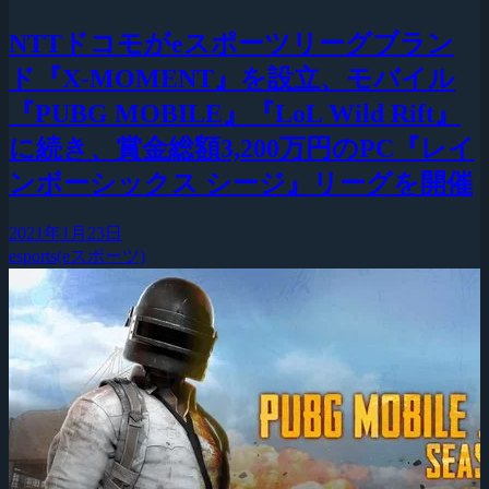
NTTドコモがeスポーツリーグブラン
ド『X-MOMENT』を設立、モバイル
『PUBG MOBILE』『LoL Wild Rift』
に続き、賞金総額3,200万円のPC『レイ
ンボーシックス シージ』リーグを開催
2021年1月23日
esports(eスポーツ)