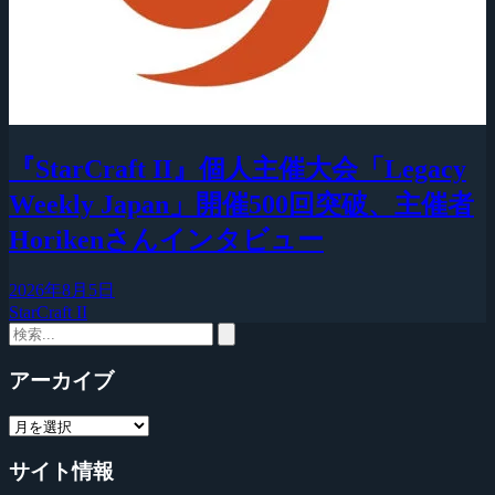
『StarCraft II』個人主催大会「Legacy
Weekly Japan」開催500回突破、主催者
Horikenさんインタビュー
2026年8月5日
StarCraft II
アーカイブ
サイト情報