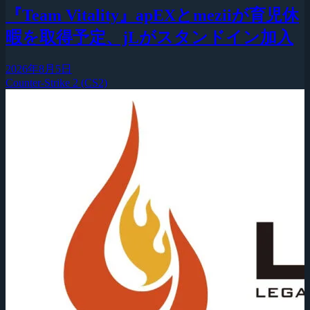
『Team Vitality』apEXとmeziiが育児休
暇を取得予定、jLがスタンドイン加入
2026年8月5日
Counter-Strike 2 (CS2)