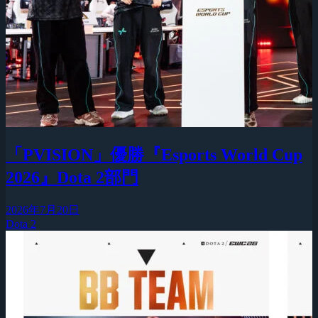
「PVISION」優勝『Esports World Cup
2026』Dota 2部門
2026年7月20日
Dota 2