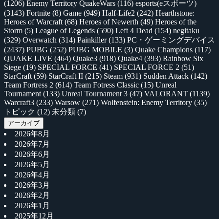
(1206)
Enemy Territory QuakeWars
(116)
esports(eスポーツ)
(3143)
Fortnite
(8)
Game
(949)
Half-Life2
(242)
Hearthstone:
Heroes of Warcraft
(68)
Heroes of Newerth
(49)
Heroes of the
Storm
(5)
League of Legends
(590)
Left 4 Dead
(154)
negitaku
(329)
Overwatch
(314)
Painkiller
(133)
PC・ゲーミングデバイス
(2437)
PUBG
(252)
PUBG MOBILE
(3)
Quake Champions
(117)
QUAKE LIVE
(464)
Quake3
(918)
Quake4
(393)
Rainbow Six
Siege
(19)
SPECIAL FORCE
(41)
SPECIAL FORCE 2
(51)
StarCraft
(59)
StarCraft II
(215)
Steam
(931)
Sudden Attack
(142)
Team Fortress 2
(614)
Team Fotress Classic
(15)
Unreal
Tournament
(133)
Unreal Tournament 3
(47)
VALORANT
(1139)
Warcraft3
(233)
Warsow
(271)
Wolfenstein: Enemy Territory
(35)
トピック
(12)
未分類
(7)
アーカイブ
2026年8月
2026年7月
2026年6月
2026年5月
2026年4月
2026年3月
2026年2月
2026年1月
2025年12月