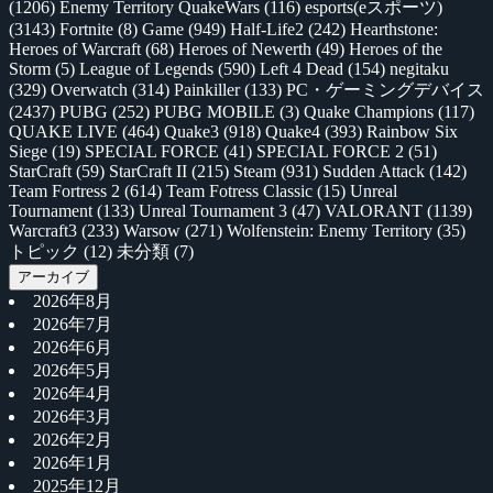
(1206)
Enemy Territory QuakeWars
(116)
esports(eスポーツ)
(3143)
Fortnite
(8)
Game
(949)
Half-Life2
(242)
Hearthstone:
Heroes of Warcraft
(68)
Heroes of Newerth
(49)
Heroes of the
Storm
(5)
League of Legends
(590)
Left 4 Dead
(154)
negitaku
(329)
Overwatch
(314)
Painkiller
(133)
PC・ゲーミングデバイス
(2437)
PUBG
(252)
PUBG MOBILE
(3)
Quake Champions
(117)
QUAKE LIVE
(464)
Quake3
(918)
Quake4
(393)
Rainbow Six
Siege
(19)
SPECIAL FORCE
(41)
SPECIAL FORCE 2
(51)
StarCraft
(59)
StarCraft II
(215)
Steam
(931)
Sudden Attack
(142)
Team Fortress 2
(614)
Team Fotress Classic
(15)
Unreal
Tournament
(133)
Unreal Tournament 3
(47)
VALORANT
(1139)
Warcraft3
(233)
Warsow
(271)
Wolfenstein: Enemy Territory
(35)
トピック
(12)
未分類
(7)
アーカイブ
2026年8月
2026年7月
2026年6月
2026年5月
2026年4月
2026年3月
2026年2月
2026年1月
2025年12月