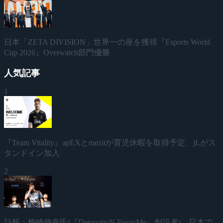
日本「ZETA DIVISION」世界一の座を獲得『Esports World
Cup 2026』Overwatch部門優勝
人気記事
1
『Team Vitality』apEXとmeziiが育児休暇を取得予定、jLがス
タンドイン加入
2
訃報：梅崎伸幸氏(『DetonatioN FocusMe』創設者)、日本で