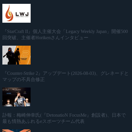
『StarCraft II』個人主催大会「Legacy Weekly Japan」開催500
回突破、主催者Horikenさんインタビュー
『Counter-Strike 2』アップデート(2026-08-03)、グレネードと
マップの不具合修正
訃報：梅崎伸幸氏(『DetonatioN FocusMe』創設者)、日本で
最も情熱あふれるeスポーツチーム代表