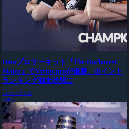
Dotaプロサーキット『The Bucharest
Major』でVirtus.proが優勝、ポイント
ランキング独走状態に
2018年3月13日
Dota 2