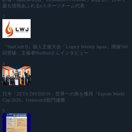
最も情熱あふれるeスポーツチーム代表
3
『StarCraft II』個人主催大会「Legacy Weekly Japan」開催500
回突破、主催者Horikenさんインタビュー
4
日本「ZETA DIVISION」世界一の座を獲得『Esports World
Cup 2026』Overwatch部門優勝
5