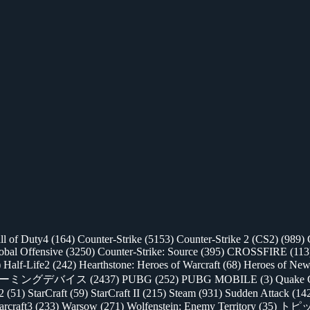
ll of Duty4
(164)
Counter-Strike
(5153)
Counter-Strike 2 (CS2)
(989)
lobal Offensive
(3250)
Counter-Strike: Source
(395)
CROSSFIRE
(113
)
Half-Life2
(242)
Hearthstone: Heroes of Warcraft
(68)
Heroes of New
ゲーミングデバイス
(2437)
PUBG
(252)
PUBG MOBILE
(3)
Quake 
 2
(51)
StarCraft
(59)
StarCraft II
(215)
Steam
(931)
Sudden Attack
(14
rcraft3
(233)
Warsow
(271)
Wolfenstein: Enemy Territory
(35)
トピ