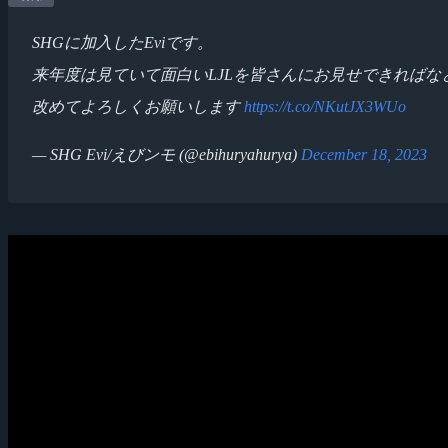
SHGに加入したEviです。
来年度は見ていて面白いLJLを皆さんにお見せできればな
改めてよろしくお願いします
https://t.co/NKutJX3WUo
— SHG Evi/えびンモ (@ebihuryahurya)
December 18, 2023