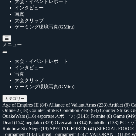
大会・イベントレポート
インタビュー
写真
大会クリップ
ゲーミング環境写真(GMiru)
メニュー
大会・イベントレポート
インタビュー
写真
大会クリップ
ゲーミング環境写真(GMiru)
カテゴリー
Age of Empires III
(84)
Alliance of Valiant Arms
(233)
Artifact
(6)
Ca
Online 2
(18)
Counter-Strike: Condition Zero
(63)
Counter-Strike: G
QuakeWars
(116)
esports(eスポーツ)
(3143)
Fortnite
(8)
Game
(949
Dead
(154)
negitaku
(329)
Overwatch
(314)
Painkiller
(133)
PC・
Rainbow Six Siege
(19)
SPECIAL FORCE
(41)
SPECIAL FORCE
Tournament
(133)
Unreal Tournament 3
(47)
VALORANT
(1139)
Wa