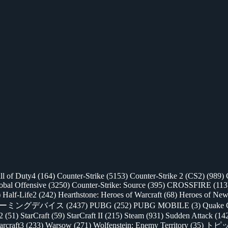
ll of Duty4
(164)
Counter-Strike
(5153)
Counter-Strike 2 (CS2)
(989)
lobal Offensive
(3250)
Counter-Strike: Source
(395)
CROSSFIRE
(113
)
Half-Life2
(242)
Hearthstone: Heroes of Warcraft
(68)
Heroes of New
ゲーミングデバイス
(2437)
PUBG
(252)
PUBG MOBILE
(3)
Quake 
 2
(51)
StarCraft
(59)
StarCraft II
(215)
Steam
(931)
Sudden Attack
(14
rcraft3
(233)
Warsow
(271)
Wolfenstein: Enemy Territory
(35)
トピ