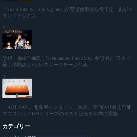
『Team Vitality』apEXとmeziiが育児休暇を取得予定、jLがス
タンドイン加入
4
訃報：梅崎伸幸氏(『DetonatioN FocusMe』創設者)、日本で
最も情熱あふれるeスポーツチーム代表
5
『ARTISAN』開発者インタビュー2025、表面貼り替え可能
マウスパッドRMシリーズのテスト販売を年内に実施
カテゴリー