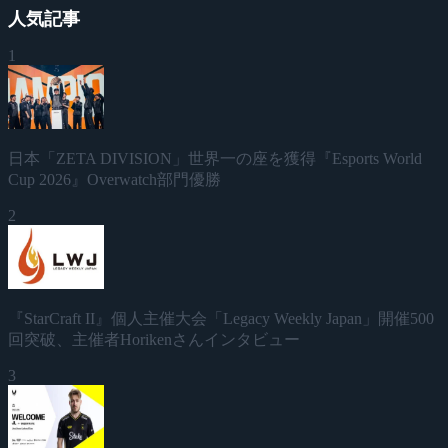
人気記事
1
日本「ZETA DIVISION」世界一の座を獲得『Esports World
Cup 2026』Overwatch部門優勝
2
『StarCraft II』個人主催大会「Legacy Weekly Japan」開催500
回突破、主催者Horikenさんインタビュー
3