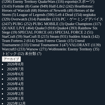
(1206)
Enemy Territory QuakeWars
(116)
esports(eスポーツ)
(3143)
Fortnite
(8)
Game
(949)
Half-Life2
(242)
Hearthstone:
Heroes of Warcraft
(68)
Heroes of Newerth
(49)
Heroes of the
Storm
(5)
League of Legends
(590)
Left 4 Dead
(154)
negitaku
(329)
Overwatch
(314)
Painkiller
(133)
PC・ゲーミングデバイス
(2437)
PUBG
(252)
PUBG MOBILE
(3)
Quake Champions
(117)
QUAKE LIVE
(464)
Quake3
(918)
Quake4
(393)
Rainbow Six
Siege
(19)
SPECIAL FORCE
(41)
SPECIAL FORCE 2
(51)
StarCraft
(59)
StarCraft II
(215)
Steam
(931)
Sudden Attack
(142)
Team Fortress 2
(614)
Team Fotress Classic
(15)
Unreal
Tournament
(133)
Unreal Tournament 3
(47)
VALORANT
(1139)
Warcraft3
(233)
Warsow
(271)
Wolfenstein: Enemy Territory
(35)
トピック
(12)
未分類
(7)
アーカイブ
2026年8月
2026年7月
2026年6月
2026年5月
2026年4月
2026年3月
2026年2月
2026年1月
2025年12月