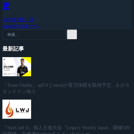
更
2009年2月11日
esports(eスポーツ)
最新記事
『Team Vitality』apEXとmeziiが育児休暇を取得予定、jLがス
タンドイン加入
『StarCraft II』個人主催大会「Legacy Weekly Japan」開催500
回突破、主催者Horikenさんインタビュー