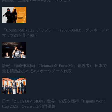
『Counter-Strike 2』アップデート(2026-08-03)、グレネードと
マップの不具合修正
訃報：梅崎伸幸氏(『DetonatioN FocusMe』創設者)、日本で
最も情熱あふれるeスポーツチーム代表
日本「ZETA DIVISION」世界一の座を獲得『Esports World
Cup 2026』Overwatch部門優勝