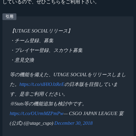
しているので、ぜひこちらをご利用下さい。
【UTAGE SOCIALリリース】
・チーム登録、募集
・プレイヤー登録、スカウト募集
・意見交換
等の機能を備えた、UTAGE SOCIALをリリースしまし
た。
https://t.co/slHlOJzReE
の日本版を目指していま
す、是非ご利用ください。
※Stats等の機能追加も検討中です。
https://t.co/OUrmMZPmPw
— CSGO JAPAN LEAGUE 宴
(公式) (@utage_csgo)
December 30, 2018