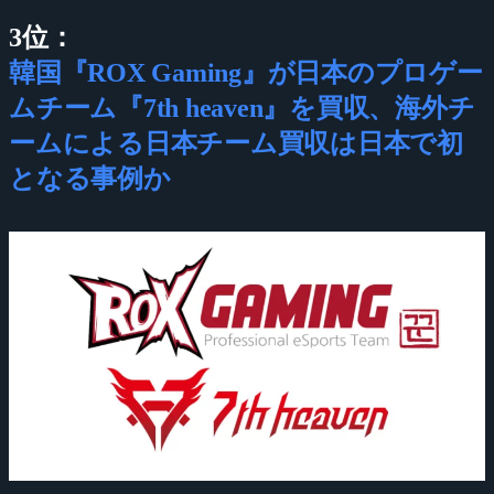
3位：
韓国『ROX Gaming』が日本のプロゲー
ムチーム『7th heaven』を買収、海外チ
ームによる日本チーム買収は日本で初
となる事例か