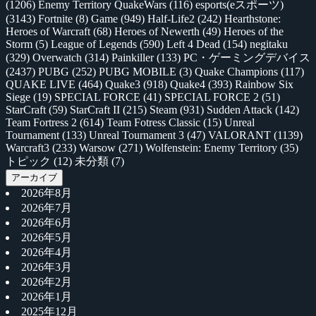
(1206)
Enemy Territory QuakeWars
(116)
esports(eスポーツ)
(3143)
Fortnite
(8)
Game
(949)
Half-Life2
(242)
Hearthstone:
Heroes of Warcraft
(68)
Heroes of Newerth
(49)
Heroes of the
Storm
(5)
League of Legends
(590)
Left 4 Dead
(154)
negitaku
(329)
Overwatch
(314)
Painkiller
(133)
PC・ゲーミングデバイス
(2437)
PUBG
(252)
PUBG MOBILE
(3)
Quake Champions
(117)
QUAKE LIVE
(464)
Quake3
(918)
Quake4
(393)
Rainbow Six
Siege
(19)
SPECIAL FORCE
(41)
SPECIAL FORCE 2
(51)
StarCraft
(59)
StarCraft II
(215)
Steam
(931)
Sudden Attack
(142)
Team Fortress 2
(614)
Team Fotress Classic
(15)
Unreal
Tournament
(133)
Unreal Tournament 3
(47)
VALORANT
(1139)
Warcraft3
(233)
Warsow
(271)
Wolfenstein: Enemy Territory
(35)
トピック
(12)
未分類
(7)
アーカイブ
2026年8月
2026年7月
2026年6月
2026年5月
2026年4月
2026年3月
2026年2月
2026年1月
2025年12月