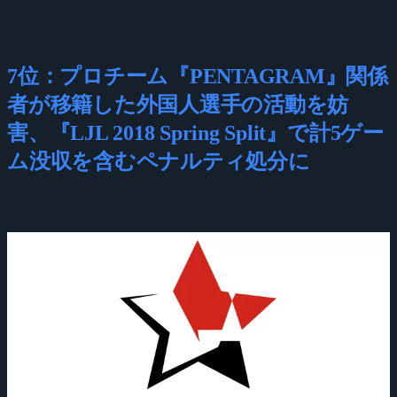
7位：プロチーム『PENTAGRAM』関係
者が移籍した外国人選手の活動を妨
害、『LJL 2018 Spring Split』で計5ゲー
ム没収を含むペナルティ処分に